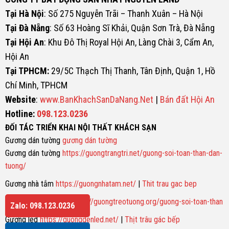
Tại Hà Nội
: Số 275 Nguyễn Trãi – Thanh Xuân – Hà Nội
Tại Đà Nẵng
: Số 63 Hoàng Sĩ Khải, Quận Sơn Trà, Đà Nẵng
Tại Hội An
: Khu Đô Thị Royal Hội An, Làng Chài 3, Cẩm An,
Hội An
Tại TPHCM:
29/5C Thạch Thị Thanh, Tân Định, Quận 1, Hồ
Chí Minh, TPHCM
Website
:
www.BanKhachSanDaNang.Net
|
Bán đất Hội An
Hotline:
098.123.0236
ĐỐI TÁC TRIỂN KHAI NỘI THẤT KHÁCH SẠN
Gương dán tường
gương dán tường
Gương dán tường
https://guongtrangtri.net/guong-soi-toan-than-dan-
tuong/
Gương nhà tắm
https://guongnhatam.net/
|
Thit trau gac bep
Gương soi toàn thân
https://guongtreotuong.org/guong-soi-toan-than
Zalo: 098.123.0236
Gương led
https://guongdenled.net/
|
Thịt trâu gác bếp