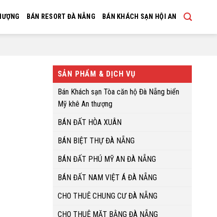
THƯỢNG
BÁN RESORT ĐÀ NẴNG
BÁN KHÁCH SẠN HỘI AN
SẢN PHẨM & DỊCH VỤ
Bán Khách sạn Tòa căn hộ Đà Nẵng biển
Mỹ khê An thượng
BÁN ĐẤT HÒA XUÂN
BÁN BIỆT THỰ ĐÀ NẴNG
BÁN ĐẤT PHÚ MỸ AN ĐÀ NẴNG
BÁN ĐẤT NAM VIỆT Á ĐÀ NẴNG
CHO THUÊ CHUNG CƯ ĐÀ NẴNG
CHO THUÊ MẶT BẰNG ĐÀ NẴNG