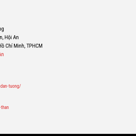
ng
n, Hội An
 Hồ Chí Minh, TPHCM
An
-dan-tuong/
-than