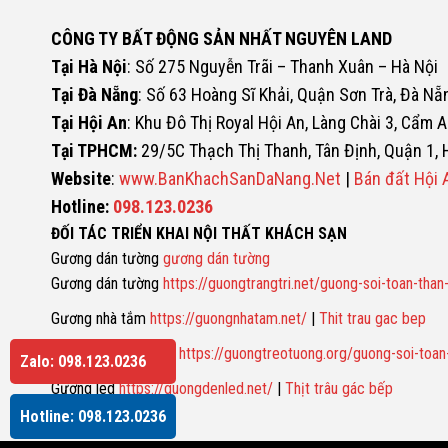
CÔNG TY BẤT ĐỘNG SẢN NHẤT NGUYÊN LAND
Tại Hà Nội
: Số 275 Nguyễn Trãi – Thanh Xuân – Hà Nội
Tại Đà Nẵng
: Số 63 Hoàng Sĩ Khải, Quận Sơn Trà, Đà Nẵ
Tại Hội An
: Khu Đô Thị Royal Hội An, Làng Chài 3, Cẩm A
Tại TPHCM:
29/5C Thạch Thị Thanh, Tân Định, Quận 1,
Website
:
www.BanKhachSanDaNang.Net
|
Bán đất Hội 
Hotline:
098.123.0236
ĐỐI TÁC TRIỂN KHAI NỘI THẤT KHÁCH SẠN
Gương dán tường
gương dán tường
Gương dán tường
https://guongtrangtri.net/guong-soi-toan-than
Gương nhà tắm
https://guongnhatam.net/
|
Thit trau gac bep
Gương soi toàn thân
https://guongtreotuong.org/guong-soi-toan
Zalo: 098.123.0236
Gương led
https://guongdenled.net/
|
Thịt trâu gác bếp
Hotline: 098.123.0236