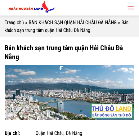
Skip
to
content
Trang chủ
»
BÁN KHÁCH SẠN QUẬN HẢI CHÂU ĐÀ NẴNG
»
Bán
khách sạn trung tâm quận Hải Châu Đà Nẵng
Bán khách sạn trung tâm quận Hải Châu Đà
Nẵng
Địa chỉ:
Quận Hải Châu, Đà Nẵng