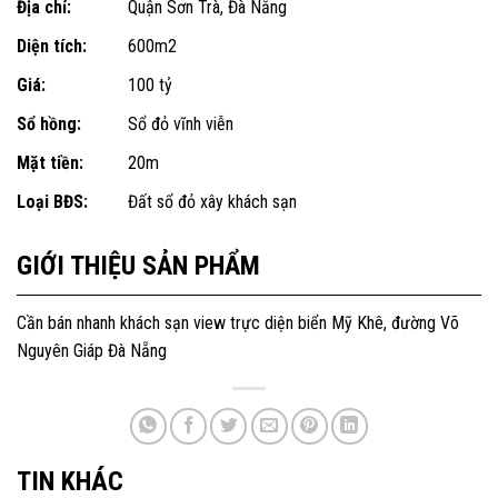
Địa chỉ:
Quận Sơn Trà, Đà Nẵng
Diện tích:
600m2
Giá:
100 tỷ
Sổ hồng:
Sổ đỏ vĩnh viễn
Mặt tiền:
20m
Loại BĐS:
Đất sổ đỏ xây khách sạn
GIỚI THIỆU SẢN PHẨM
Cần bán nhanh khách sạn view trực diện biển Mỹ Khê, đường Võ
Nguyên Giáp Đà Nẵng
TIN KHÁC