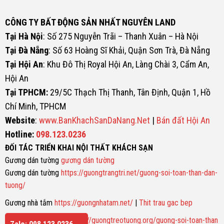
CÔNG TY BẤT ĐỘNG SẢN NHẤT NGUYÊN LAND
Tại Hà Nội
: Số 275 Nguyễn Trãi – Thanh Xuân – Hà Nội
Tại Đà Nẵng
: Số 63 Hoàng Sĩ Khải, Quận Sơn Trà, Đà Nẵng
Tại Hội An
: Khu Đô Thị Royal Hội An, Làng Chài 3, Cẩm An,
Hội An
Tại TPHCM:
29/5C Thạch Thị Thanh, Tân Định, Quận 1, Hồ
Chí Minh, TPHCM
Website
:
www.BanKhachSanDaNang.Net
|
Bán đất Hội An
Hotline:
098.123.0236
ĐỐI TÁC TRIỂN KHAI NỘI THẤT KHÁCH SẠN
Gương dán tường
gương dán tường
Gương dán tường
https://guongtrangtri.net/guong-soi-toan-than-dan-
tuong/
Gương nhà tắm
https://guongnhatam.net/
|
Thit trau gac bep
Gương soi toàn thân
https://guongtreotuong.org/guong-soi-toan-than