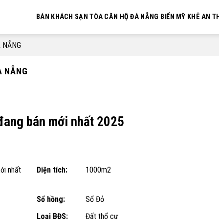
BÁN KHÁCH SẠN TÒA CĂN HỘ ĐÀ NẴNG BIỂN MỸ KHÊ AN 
À NẴNG
À NẴNG
đang bán mới nhất 2025
ới nhất
Diện tích:
1000m2
Sổ hồng:
Sổ Đỏ
Loại BĐS:
Đất thổ cư