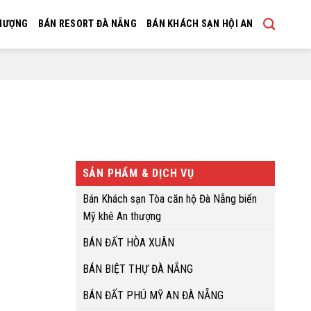
THƯỢNG
BÁN RESORT ĐÀ NẴNG
BÁN KHÁCH SẠN HỘI AN
SẢN PHẨM & DỊCH VỤ
Bán Khách sạn Tòa căn hộ Đà Nẵng biển
Mỹ khê An thượng
BÁN ĐẤT HÒA XUÂN
BÁN BIỆT THỰ ĐÀ NẴNG
BÁN ĐẤT PHÚ MỸ AN ĐÀ NẴNG