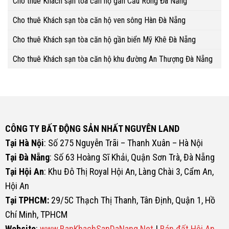
Cho thuê Khách sạn tòa căn hộ gần Cầu Rồng Đà Nẵng
Cho thuê Khách sạn tòa căn hộ ven sông Hàn Đà Nẵng
Cho thuê Khách sạn tòa căn hộ gần biển Mỹ Khê Đà Nẵng
Cho thuê Khách sạn tòa căn hộ khu đường An Thượng Đà Nẵng
CÔNG TY BẤT ĐỘNG SẢN NHẤT NGUYÊN LAND
Tại Hà Nội
: Số 275 Nguyễn Trãi – Thanh Xuân – Hà Nội
Tại Đà Nẵng
: Số 63 Hoàng Sĩ Khải, Quận Sơn Trà, Đà Nẵng
Tại Hội An
: Khu Đô Thị Royal Hội An, Làng Chài 3, Cẩm An,
Hội An
Tại TPHCM:
29/5C Thạch Thị Thanh, Tân Định, Quận 1, Hồ
Chí Minh, TPHCM
Website
:
www.BanKhachSanDaNang.Net
|
Bán đất Hội An