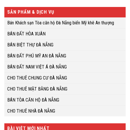
SẢN PHẨM & DỊCH VỤ
Bán Khách sạn Tòa căn hộ Đà Nẵng biển Mỹ khê An thượng
BÁN ĐẤT HÒA XUÂN
BÁN BIỆT THỰ ĐÀ NẴNG
BÁN ĐẤT PHÚ MỸ AN ĐÀ NẴNG
BÁN ĐẤT NAM VIỆT Á ĐÀ NẴNG
CHO THUÊ CHUNG CƯ ĐÀ NẴNG
CHO THUÊ MẶT BẰNG ĐÀ NẴNG
BÁN TÒA CĂN HỘ ĐÀ NẴNG
CHO THUÊ NHÀ ĐÀ NẴNG
BÀI VIỆT MỚI NHẤT