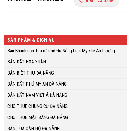
098.123.0236
SẢN PHẨM & DỊCH VỤ
Bán Khách sạn Tòa căn hộ Đà Nẵng biển Mỹ khê An thượng
BÁN ĐẤT HÒA XUÂN
BÁN BIỆT THỰ ĐÀ NẴNG
BÁN ĐẤT PHÚ MỸ AN ĐÀ NẴNG
BÁN ĐẤT NAM VIỆT Á ĐÀ NẴNG
CHO THUÊ CHUNG CƯ ĐÀ NẴNG
CHO THUÊ MẶT BẰNG ĐÀ NẴNG
BÁN TÒA CĂN HỘ ĐÀ NẴNG