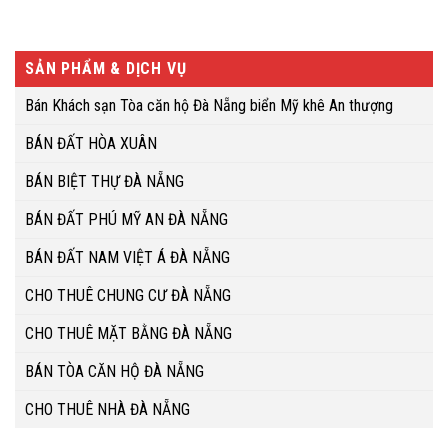
SẢN PHẨM & DỊCH VỤ
Bán Khách sạn Tòa căn hộ Đà Nẵng biển Mỹ khê An thượng
BÁN ĐẤT HÒA XUÂN
BÁN BIỆT THỰ ĐÀ NẴNG
BÁN ĐẤT PHÚ MỸ AN ĐÀ NẴNG
BÁN ĐẤT NAM VIỆT Á ĐÀ NẴNG
CHO THUÊ CHUNG CƯ ĐÀ NẴNG
CHO THUÊ MẶT BẰNG ĐÀ NẴNG
BÁN TÒA CĂN HỘ ĐÀ NẴNG
CHO THUÊ NHÀ ĐÀ NẴNG